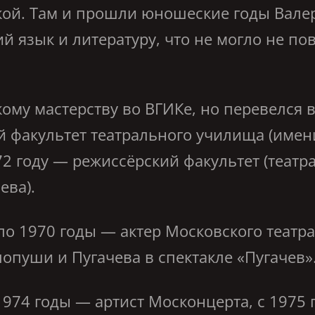
ой. Там и прошли юношеские годы Валер
й язык и литературу, что не могло не п
му мастерству во ВГИКе, но перевелся в
й факультет театрального училища (имен
1972 году — режиссёрский факультет (теа
ева).
 1970 годы — актер Московского театра 
опуши и Пугачева в спектакле «Пугачев»
 1974 годы — артист Москонцерта, с 1975