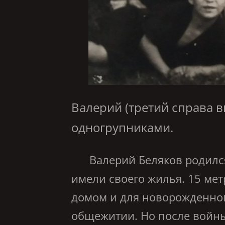
Валерий (т
ретий справа
в
одногрупниками.
Валерий Беляков родился в
имели своего жилья. 15 ме
домом и для новорожденног
общежитии. Но после войны